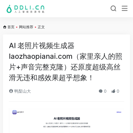
首页
•
网站推荐
•
正文
AI 老照片视频生成器
laozhaopianai.com（家里亲人的照
片+声音完整克隆）还原度超级高丝
滑无违和感效果超乎想象！
鸭梨山大
0
0