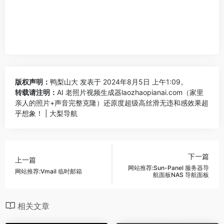
版权声明：
鸭梨山大
发表于 2024年8月5日 上午1:09。
转载请注明：
AI 老照片视频生成器laozhaopianai.com（家里
亲人的照片+声音完整克隆）还原度超级高丝滑无违和感效果超
乎想象！ | 大梨导航
下一篇
上一篇
网站推荐:Sun-Panel 服务器导
网站推荐:Vmail 临时邮箱
航面板NAS 导航面板
相关文章